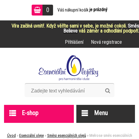
0
je prázdný
Váš nákupní košík
Víra začíná uvnitř. Když věříte sami v sebe, je možné cokoli.
Směs
Believe
váš záměr a odhodlání podpoří.
Přihlášení
Nová registrace
E-shop
Menu
Úvod
»
Esenciální oleje
»
Směsi esenciálních olejů
»
Melrose směs esenciálních