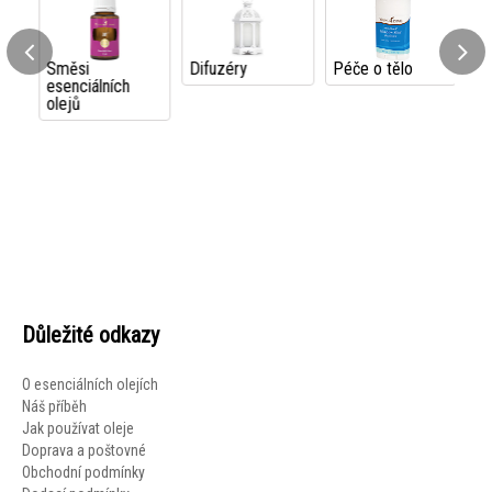
Směsi
Difuzéry
Péče o tělo
Ku
esenciálních
ap
olejů
Důležité odkazy
O esenciálních olejích
Náš příběh
Jak používat oleje
Doprava a poštovné
Obchodní podmínky