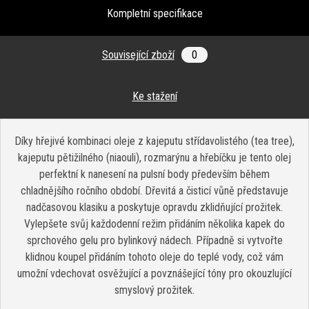
Kompletní specifikace
Související zboží
0
Ke stažení
Díky hřejivé kombinaci oleje z kajeputu střídavolistého (tea tree),
kajeputu pětižilného (niaouli), rozmarýnu a hřebíčku je tento olej
perfektní k nanesení na pulsní body především během
chladnějšího ročního období. Dřevitá a čisticí vůně představuje
nadčasovou klasiku a poskytuje opravdu zklidňující prožitek.
Vylepšete svůj každodenní režim přidáním několika kapek do
sprchového gelu pro bylinkový nádech. Případně si vytvořte
klidnou koupel přidáním tohoto oleje do teplé vody, což vám
umožní vdechovat osvěžující a povznášející tóny pro okouzlující
smyslový prožitek.