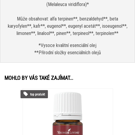
(Melaleuca viridiflora)*
Může obsahovat: alfa terpinen**, benzaldehyd**, beta
karyofylen**, kafr**, eugenol**, eugenyl acetát**, isoeugenol**,
limonen**, linalool**, pinen**, terpineol**, terpinolen**
*Vysoce kvalitní esenciální olej
**Přírodní složky esenciálních olejů
MOHLO BY VÁS TAKÉ ZAJÍMAT...
top produkt