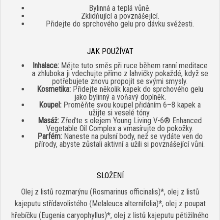
Bylinná a teplá vůně.
Zklidňující a povznášející.
Přidejte do sprchového gelu pro dávku svěžesti.
JAK POUŽÍVAT
Inhalace:
Mějte tuto směs při ruce během ranní meditace
a zhluboka ji vdechujte přímo z lahvičky pokaždé, když se
potřebujete znovu propojit se svými smysly.
Kosmetika:
Přidejte několik kapek do sprchového gelu
jako bylinný a voňavý doplněk.
Koupel:
Proměňte svou koupel přidáním 6–8 kapek a
užijte si veselé tóny.
Masáž:
Zřeďte s olejem Young Living V-6® Enhanced
Vegetable Oil Complex a vmasírujte do pokožky.
Parfém:
Naneste na pulsní body, než se vydáte ven do
přírody, abyste zůstali aktivní a užili si povznášející vůni.
SLOŽENÍ
Olej z listů rozmarýnu (Rosmarinus officinalis)*, olej z listů
kajeputu střídavolistého (Melaleuca alternifolia)*, olej z poupat
hřebíčku (Eugenia caryophyllus)*, olej z listů kajeputu pětižilného