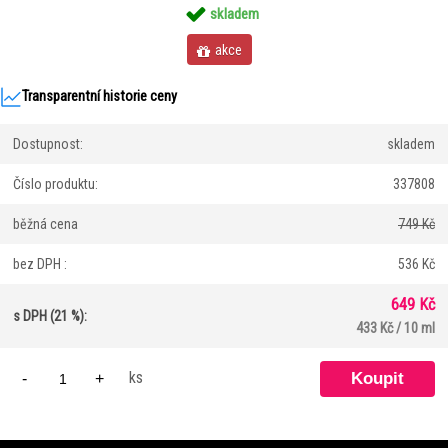
skladem
akce
Transparentní historie ceny
Dostupnost:
skladem
Číslo produktu:
337808
běžná cena
749 Kč
bez DPH :
536 Kč
649 Kč
s DPH (21 %):
433 Kč / 10 ml
ks
-
+